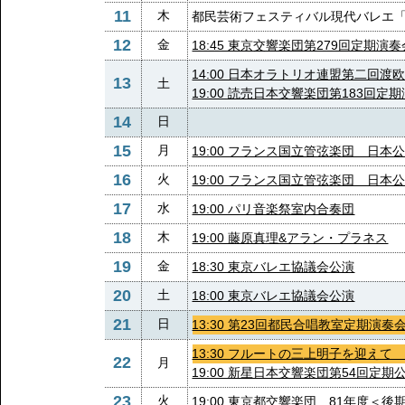
11
木
都民芸術フェスティバル現代バレエ
12
金
18:45 東京交響楽団第279回定期演奏
14:00 日本オラトリオ連盟第二回渡
13
土
19:00 読売日本交響楽団第183回定
14
日
15
月
19:00 フランス国立管弦楽団 日本公演
16
火
19:00 フランス国立管弦楽団 日本公演
17
水
19:00 パリ音楽祭室内合奏団
18
木
19:00 藤原真理&アラン・プラネス
19
金
18:30 東京バレエ協議会公演
20
土
18:00 東京バレエ協議会公演
21
日
13:30 第23回都民合唱教室定期演奏
13:30 フルートの三上明子を迎え
22
月
19:00 新星日本交響楽団第54回定期
23
火
19:00 東京都交響楽団 81年度＜後