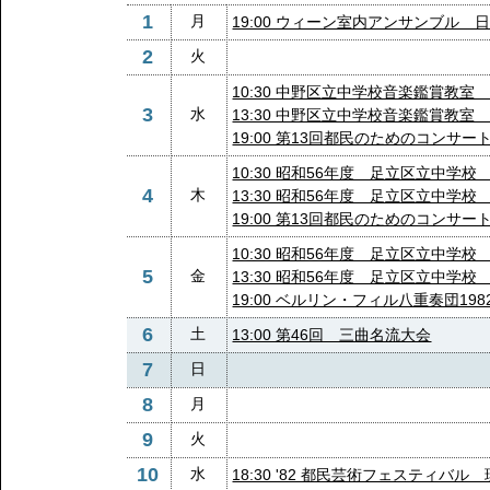
1
月
19:00 ウィーン室内アンサンブル 
2
火
10:30 中野区立中学校音楽鑑賞教
3
水
13:30 中野区立中学校音楽鑑賞教
19:00 第13回都民のためのコンサー
10:30 昭和56年度 足立区立中学
4
木
13:30 昭和56年度 足立区立中学
19:00 第13回都民のためのコンサー
10:30 昭和56年度 足立区立中学
5
金
13:30 昭和56年度 足立区立中学
19:00 ベルリン・フィル八重奏団19
6
土
13:00 第46回 三曲名流大会
7
日
8
月
9
火
10
水
18:30 '82 都民芸術フェスティバ