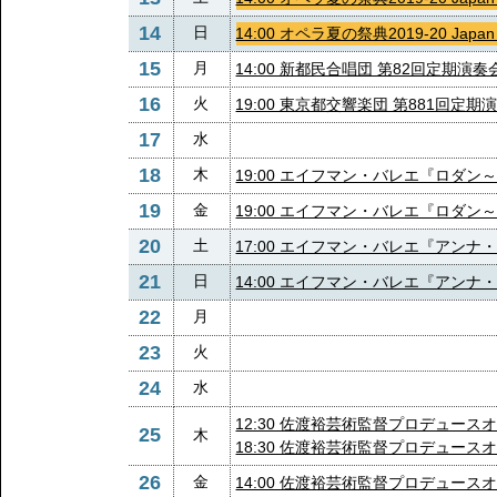
14
日
14:00 オペラ夏の祭典2019-20 Ja
15
月
14:00 新都民合唱団 第82回定期演奏
16
火
19:00 東京都交響楽団 第881回定
17
水
18
木
19:00 エイフマン・バレエ『ロダ
19
金
19:00 エイフマン・バレエ『ロダ
20
土
17:00 エイフマン・バレエ『アンナ
21
日
14:00 エイフマン・バレエ『アンナ
22
月
23
火
24
水
12:30 佐渡裕芸術監督プロデュー
25
木
18:30 佐渡裕芸術監督プロデュース
26
金
14:00 佐渡裕芸術監督プロデュース