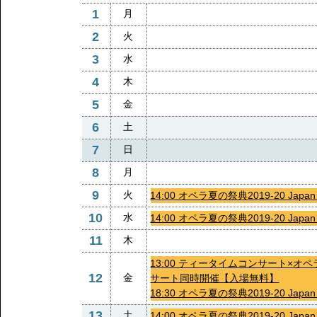
1
月
2
火
3
水
4
木
5
金
6
土
7
日
8
月
9
火
14:00 オペラ夏の祭典2019-20 J
10
水
14:00 オペラ夏の祭典2019-20 J
11
木
13:00 ティータイムコンサート×オペラ夏
12
金
サート同時開催【入場無料】
18:30 オペラ夏の祭典2019-20 Ja
13
土
14:00 オペラ夏の祭典2019-20 Ja