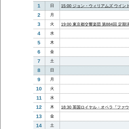
1
日
15:00 ジョン・ウィリアムズ ウイ
2
月
3
火
19:00 東京都交響楽団 第884回 定
4
水
5
木
6
金
7
土
8
日
9
月
10
火
11
水
12
木
18:30 英国ロイヤル・オペラ『ファ
13
金
14
土