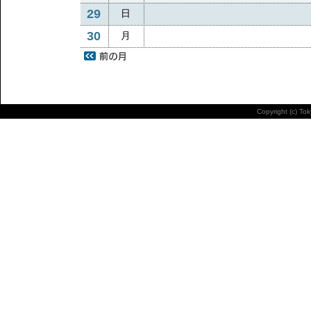
29
日
30
月
Copyright (c) To