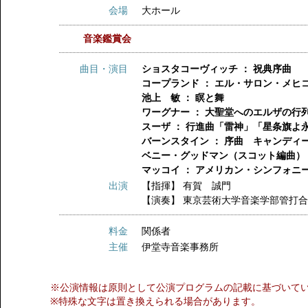
会場
大ホール
音楽鑑賞会
曲目・演目
ショスタコーヴィッチ ： 祝典序曲
コープランド ： エル・サロン・メヒ
池上 敏 ： 瞑と舞
ワーグナー ： 大聖堂へのエルザの行
スーザ ： 行進曲「雷神」「星条旗よ
バーンスタイン ： 序曲 キャンディ
ベニー・グッドマン（スコット編曲） 
マッコイ ： アメリカン・シンフォニ
出演
【指揮】
有賀 誠門
【演奏】
東京芸術大学音楽学部管打
料金
関係者
主催
伊堂寺音楽事務所
※公演情報は原則として公演プログラムの記載に基づいて
※特殊な文字は置き換えられる場合があります。