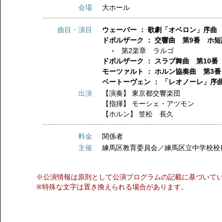
会場
大ホール
曲目・演目
ウェーバー ： 歌劇「オベロン」序曲
ドボルザーク ： 交響曲 第9番 ホ
第2楽章 ラルゴ
ドボルザーク ： スラブ舞曲 第10番
モーツァルト ： ホルン協奏曲 第3
ベートーヴェン ： 「レオノーレ」序
出演
【演奏】
東京都交響楽団
【指揮】
モーシェ・アツモン
【ホルン】
笠松 長久
料金
関係者
主催
練馬区教育委員会／練馬区立中学校校
※公演情報は原則として公演プログラムの記載に基づいて
※特殊な文字は置き換えられる場合があります。