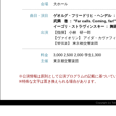
会場
大ホール
曲目・演目
ゲオルグ・フリードリヒ・ヘンデル ： 
武満 徹 ： "Far calls. Coming, far
イーゴリ・ストラヴィンスキー ： 舞
出演
【指揮】
小林 研一郎
【ヴァイオリン】
アイダ・カヴァフ
【管弦楽】
東京都交響楽団
料金
3,000 2,500 2,000 学生1,300
主催
東京都交響楽団
※公演情報は原則として公演プログラムの記載に基づいて
※特殊な文字は置き換えられる場合があります。
Copyright (c) To