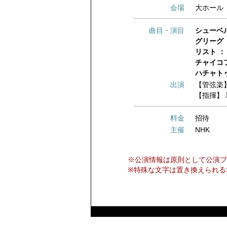
会場
大ホール
曲目・演目
シューベ
グリーグ
リスト ：
チャイコ
ハチャト
出演
【管弦楽
【指揮】
料金
招待
主催
NHK
※公演情報は原則として公演プ
※特殊な文字は置き換えられる