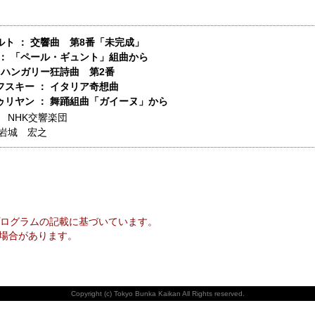
ルト ： 交響曲 第8番「未完成」
 ： 「ペール・ギュント」組曲から
 ハンガリー狂詩曲 第2番
フスキー ： イタリア奇想曲
ゥリヤン ： 舞踊組曲「ガイーヌ」から
】
NHK交響楽団
岩城 宏之
ログラムの記載に基づいています。
場合があります。
Copyright (c) Tokyo Bunka Kaikan All Rights reserved.