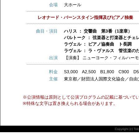
会場
大ホール
レオナード・バーンスタイン指揮及びピアノ独奏
曲目・演目
ハリス ： 交響曲 第3番（1楽章）
バルトーク ： 弦楽器と打楽器とチェ
ラヴェル ： ピアノ協奏曲 ト長調
ラヴェル ： ラ・ヴァルス 管弦楽の
出演
【演奏】
ニューヨーク・フィルハー
料金
S3,000 A2,500 B1,800 C900 D5
主催
東京都／財団法人国際文化協会／自由
※公演情報は原則として公演プログラムの記載に基づいて
※特殊な文字は置き換えられる場合があります。
Copyright (c) To