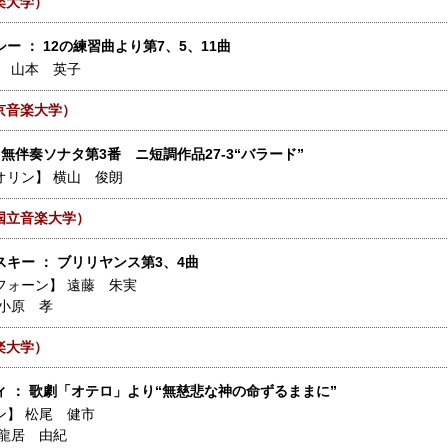
楽大学）
ー ： 12の練習曲より第7、5、11曲
】
山本 英子
京音楽大学）
 無伴奏ソナタ第3番 ニ短調作品27-3“バラード”
オリン】
横山 俊朗
国立音楽大学）
キー ： ブリリヤンス第3、4曲
フォーン】
遠藤 朱実
小原 孝
楽大学）
ィ ： 歌劇「オテロ」より“無慈悲な神の命ずるままに”
ン】
松尾 健市
龍居 由紀