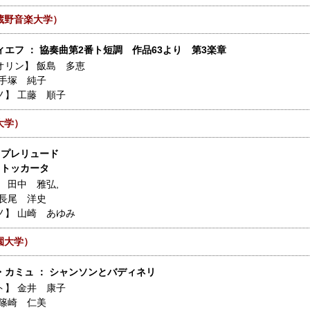
蔵野音楽大学）
エフ ： 協奏曲第2番ト短調 作品63より 第3楽章
オリン】
飯島 多恵
手塚 純子
ノ】
工藤 順子
大学）
 プレリュード
 トッカータ
】
田中 雅弘
,
長尾 洋史
ノ】
山崎 あゆみ
園大学）
・カミュ ： シャンソンとバディネリ
ト】
金井 康子
篠崎 仁美