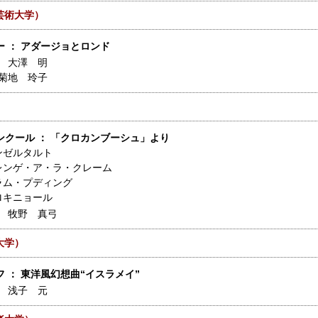
芸術大学）
ー ： アダージョとロンド
】
大澤 明
菊地 玲子
）
ンクール ： 「クロカンブーシュ」より
ンゼルタルト
レンゲ・ア・ラ・クレーム
ラム・プディング
ロキニョール
】
牧野 真弓
大学）
 ： 東洋風幻想曲“イスラメイ”
】
浅子 元