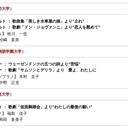
術大学）
ルト ： 歌曲集「美しき水車屋の娘」より“止れ”
ルト ： 歌劇「ドン・ジョヴァンニ」より“恋人を慰めて”
ル】
枝川 一也
松嶋 直美
桐朋学園大学）
ー ： ウェーゼンドンクの五つの詩より“苦悩”
ー ： 歌劇「サムソンとデリラ」より 愛よ、わたしに
ソプラノ】
木村 圭子
中野 正克
楽大学）
ィ ： 歌劇「仮面舞踏会」より“わたしの最後の願い”
ノ】
福島 佳子
和田 多美子