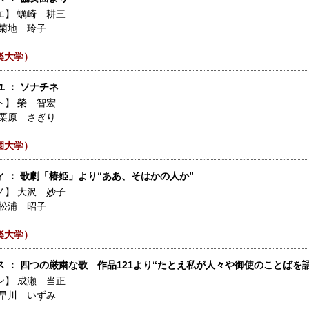
エ】
蠣崎 耕三
菊地 玲子
楽大学）
 ： ソナチネ
ト】
榮 智宏
栗原 さぎり
園大学）
ィ ： 歌劇「椿姫」より“ああ、そはかの人か”
ノ】
大沢 妙子
松浦 昭子
楽大学）
ス ： 四つの厳粛な歌 作品121より“たとえ私が人々や御使のことばを
ン】
成瀬 当正
早川 いずみ