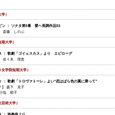
大学）
ン ： ソナタ第5番 嬰ヘ長調作品53
】
斎藤 しのぶ
短期大学）
ス ： 歌劇「ゴイェスカス」より エピローグ
】
佐々木 理恵
ス女学院短期大学）
ィ ： 歌劇「トロヴァトーレ」よい“恋はばら色の翼に乗って”
ノ】
森下 克子
小塩 昭子
立芸術大学）
 ： 協奏曲より