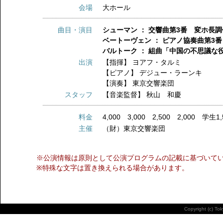
会場
大ホール
曲目・演目
シューマン ： 交響曲第3番 変ホ長調
ベートーヴェン ： ピアノ協奏曲第3番
バルトーク ： 組曲「中国の不思議な役
出演
【指揮】
ヨアフ・タルミ
【ピアノ】
デジュー・ラーンキ
【演奏】
東京交響楽団
スタッフ
【音楽監督】
秋山 和慶
料金
4,000 3,000 2,500 2,000 学生1,
主催
（財）東京交響楽団
※公演情報は原則として公演プログラムの記載に基づいて
※特殊な文字は置き換えられる場合があります。
Copyright (c) To