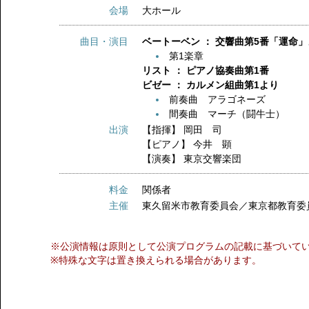
会場
大ホール
曲目・演目
ベートーベン ： 交響曲第5番「運命
第1楽章
リスト ： ピアノ協奏曲第1番
ビゼー ： カルメン組曲第1より
前奏曲 アラゴネーズ
間奏曲 マーチ（闘牛士）
出演
【指揮】
岡田 司
【ピアノ】
今井 顕
【演奏】
東京交響楽団
料金
関係者
主催
東久留米市教育委員会／東京都教育委
※公演情報は原則として公演プログラムの記載に基づいて
※特殊な文字は置き換えられる場合があります。