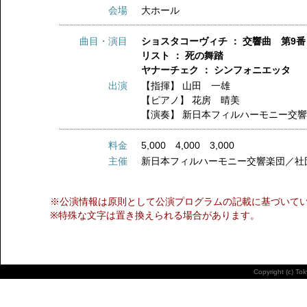
会場
大ホール
曲目・演目
ショスタコーヴィチ ： 交響曲 第9番
リスト ： 死の舞踏
ヤナーチェク ： シンフォニエッタ
出演
【指揮】
山田 一雄
【ピアノ】
花房 晴美
【演奏】
新日本フィルハーモニー交
料金
5,000 4,000 3,000
主催
新日本フィルハーモニー交響楽団／社
※公演情報は原則として公演プログラムの記載に基づいて
※特殊な文字は置き換えられる場合があります。
Copyright (c) To