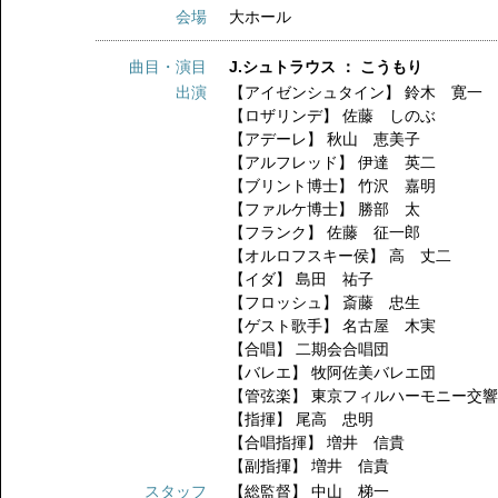
会場
大ホール
曲目・演目
J.シュトラウス ： こうもり
出演
【アイゼンシュタイン】
鈴木 寛一
【ロザリンデ】
佐藤 しのぶ
【アデーレ】
秋山 恵美子
【アルフレッド】
伊達 英二
【ブリント博士】
竹沢 嘉明
【ファルケ博士】
勝部 太
【フランク】
佐藤 征一郎
【オルロフスキー侯】
高 丈二
【イダ】
島田 祐子
【フロッシュ】
斎藤 忠生
【ゲスト歌手】
名古屋 木実
【合唱】
二期会合唱団
【バレエ】
牧阿佐美バレエ団
【管弦楽】
東京フィルハーモニー交
【指揮】
尾高 忠明
【合唱指揮】
増井 信貴
【副指揮】
増井 信貴
スタッフ
【総監督】
中山 梯一