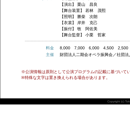
【演出】
栗山 昌良
【舞台装置】
若林 茂熙
【照明】
勝柴 次朗
【衣裳】
岸井 克己
【振付】
牧 阿佐美
【舞台監督】
小栗 哲家
料金
8,000 7,000 6,000 4,500 2,500
主催
財団法人二期会オペラ振興会／社団法
※公演情報は原則として公演プログラムの記載に基づいて
※特殊な文字は置き換えられる場合があります。
Copyright (c) To