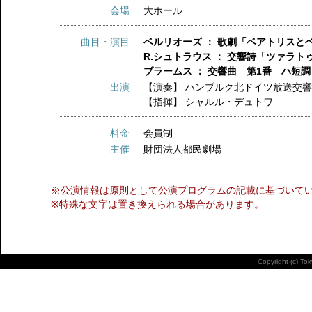
会場
大ホール
曲目・演目
ベルリオーズ ： 歌劇「ベアトリスと
R.シュトラウス ： 交響詩「ツァラト
ブラームス ： 交響曲 第1番 ハ短調
出演
【演奏】
ハンブルク北ドイツ放送交
【指揮】
シャルル・デュトワ
料金
会員制
主催
財団法人都民劇場
※公演情報は原則として公演プログラムの記載に基づいて
※特殊な文字は置き換えられる場合があります。
Copyright (c) To