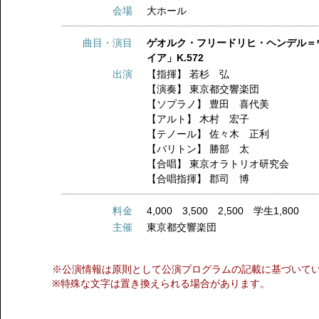
会場
大ホール
曲目・演目
ゲオルク・フリードリヒ・ヘンデル＝
イア」K.572
出演
【指揮】
若杉 弘
【演奏】
東京都交響楽団
【ソプラノ】
豊田 喜代美
【アルト】
木村 宏子
【テノール】
佐々木 正利
【バリトン】
勝部 太
【合唱】
東京オラトリオ研究会
【合唱指揮】
郡司 博
料金
4,000 3,500 2,500 学生1,800
主催
東京都交響楽団
※公演情報は原則として公演プログラムの記載に基づいて
※特殊な文字は置き換えられる場合があります。