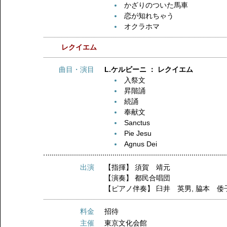
かざりのついた馬車
恋が知れちゃう
オクラホマ
レクイエム
曲目・演目
L.ケルビーニ ： レクイエム
入祭文
昇階誦
続誦
奉献文
Sanctus
Pie Jesu
Agnus Dei
出演
【指揮】
須賀 靖元
【演奏】
都民合唱団
【ピアノ伴奏】
臼井 英男
,
脇本 倭
料金
招待
主催
東京文化会館