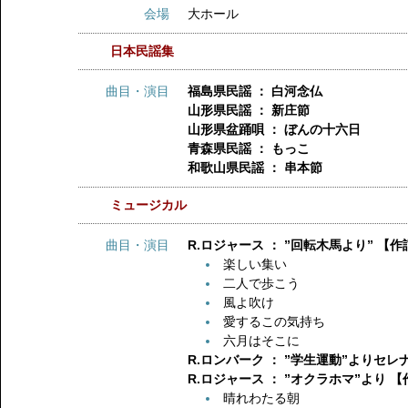
会場
大ホール
日本民謡集
曲目・演目
福島県民謡 ： 白河念仏
山形県民謡 ： 新庄節
山形県盆踊唄 ： ぼんの十六日
青森県民謡 ： もっこ
和歌山県民謡 ： 串本節
ミュージカル
曲目・演目
R.ロジャース ： ”回転木馬より” 【
楽しい集い
二人で歩こう
風よ吹け
愛するこの気持ち
六月はそこに
R.ロンバーク ： ”学生運動”よりセレ
R.ロジャース ： ”オクラホマ”より 
晴れわたる朝