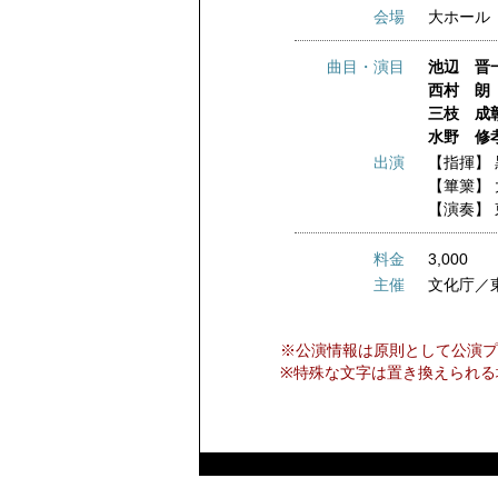
会場
大ホール
曲目・演目
池辺 晋
西村 朗
三枝 成彰 
水野 修孝
出演
【指揮】
【篳篥】
【演奏】
料金
3,000
主催
文化庁／
※公演情報は原則として公演プ
※特殊な文字は置き換えられる