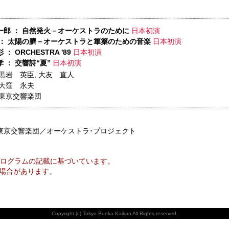
一郎 ： 自然発火－オーケストラのために
日本初演
 ： 太陽の臍－オーケストラと篳篥のための音楽
日本初演
： ORCHESTRA '89
日本初演
 ： 交響詩“夏”
日本初演
黒岩 英臣
,
大友 直人
大窪 永夫
東京交響楽団
東京交響楽団／オーケストラ･プロジェクト
ログラムの記載に基づいています。
場合があります。
Copyright (c) Tokyo Bunka Kaikan All Rights reserved.