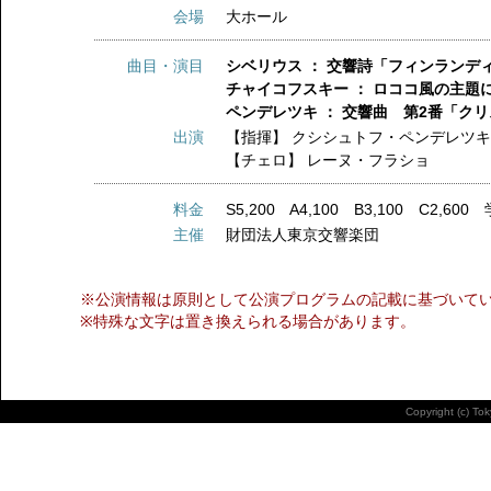
会場
大ホール
曲目・演目
シベリウス ： 交響詩「フィンランディア
チャイコフスキー ： ロココ風の主題に
ペンデレツキ ： 交響曲 第2番「ク
出演
【指揮】
クシシュトフ・ペンデレツ
【チェロ】
レーヌ・フラショ
料金
S5,200 A4,100 B3,100 C2,600 
主催
財団法人東京交響楽団
※公演情報は原則として公演プログラムの記載に基づいて
※特殊な文字は置き換えられる場合があります。
Copyright (c) To