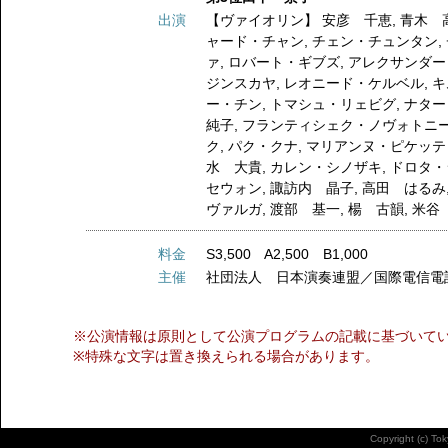
出演
【ヴァイオリン】
安彦 千恵
,
青木 
ャード・チャン
,
チェン・チュンタン
,
ァ
,
ロバート・ギブズ
,
アレクサンダー
ジンスカヤ
,
レオニード・ケルベル
,
キ
ー・チン
,
トマシュ・リェビグ
,
ナター
純子
,
フランティシェク・ノヴォトニ
ク
,
パク・クナ
,
マリアンヌ・ピケッテ
水 大貴
,
カレン・シノザキ
,
ドロタ・
セウォン
,
諏訪内 晶子
,
高田 はるみ
ヴァルガ
,
渡部 基一
,
楊 古韻
,
米谷
料金
S3,500 A2,500 B1,000
主催
社団法人 日本演奏連盟／国際電信電
※公演情報は原則として公演プログラムの記載に基づいて
※特殊な文字は置き換えられる場合があります。
Copyright (c) To