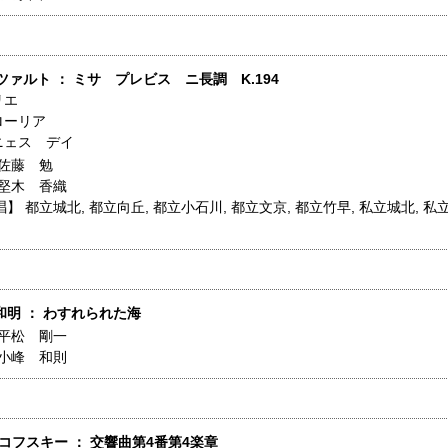
ーツァルト ： ミサ プレビス ニ長調 K.194
リエ
ローリア
ニェス デイ
佐藤 勉
堅木 香織
唱】
都立城北
,
都立向丘
,
都立小石川
,
都立文京
,
都立竹早
,
私立城北
,
私
和明 ： わすれられた海
平松 剛一
小峰 和則
ャイコフスキー ： 交響曲第4番第4楽章