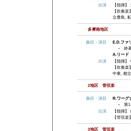
出演
【指揮】
【吹奏楽
立豊島
,
多摩南地区
曲目・演目
E.D.フ
終
A.リード
出演
【指揮】
【吹奏楽
中東
,
都
2地区 管弦楽
曲目・演目
R.ワー
第
出演
【指揮】
【管弦楽
3地区 管弦楽