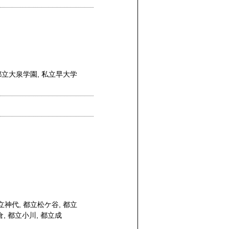
都立大泉学園
,
私立早大学
立神代
,
都立松ケ谷
,
都立
倉
,
都立小川
,
都立成