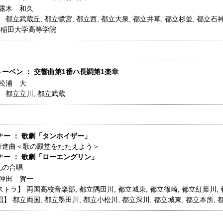
露木 和久
】
都立武蔵丘
,
都立鷺宮
,
都立西
,
都立大泉
,
都立井草
,
都立杉並
,
都立石
早稲田大学高等学院
ートーベン ： 交響曲第1番ハ長調第1楽章
松浦 大
】
都立立川
,
都立武蔵
ナー ： 歌劇「タンホイザー」
行進曲＜歌の殿堂をたたえよう＞
ナー ： 歌劇「ローエングリン」
礼の合唱
仲田 賀一
ストラ】
両国高校音楽部
,
都立隅田川
,
都立城東
,
都立篠崎
,
都立紅葉川
,
唱】
都立両国
,
都立墨田川
,
都立小松川
,
都立深川
,
都立城東
,
都立本所
,