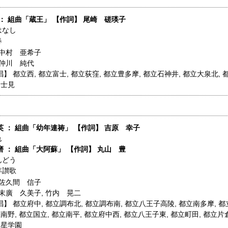
： 組曲「蔵王」 【作詞】 尾崎 磋瑛子
はなし
春
中村 亜希子
仲川 純代
唱】
都立西
,
都立富士
,
都立荻窪
,
都立豊多摩
,
都立石神井
,
都立大泉北
,
富士見
 ： 組曲「幼年連祷」 【作詞】 吉原 幸子
れ
 ： 組曲「大阿蘇」 【作詞】 丸山 豊
んどう
年讃歌
佐久間 信子
末廣 久美子
,
竹内 晃二
唱】
都立府中
,
都立調布北
,
都立調布南
,
都立八王子高陵
,
都立南多摩
,
都
立南野
,
都立国立
,
都立南平
,
都立府中西
,
都立八王子東
,
都立町田
,
都立片
明星学園