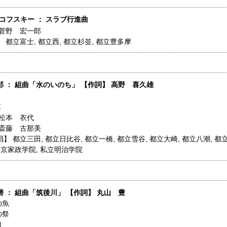
ャイコフスキー ： スラブ行進曲
菅野 宏一郎
】
都立富士
,
都立西
,
都立杉並
,
都立豊多摩
 ： 組曲「水のいのち」 【作詞】 高野 喜久雄
よ
松本 衣代
斎藤 古那美
唱】
都立三田
,
都立日比谷
,
都立一橋
,
都立雪谷
,
都立大崎
,
都立八潮
,
都
東京家政学院
,
私立明治学院
 ： 組曲「筑後川」 【作詞】 丸山 豊
の魚
の祭
口