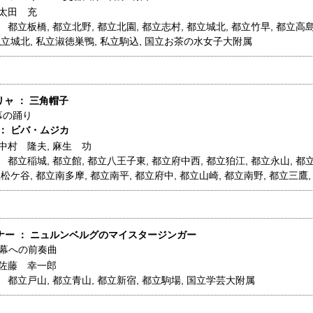
太田 充
】
都立板橋
,
都立北野
,
都立北園
,
都立志村
,
都立城北
,
都立竹早
,
都立高
私立城北
,
私立淑徳巣鴨
,
私立駒込
,
国立お茶の水女子大附属
ァリャ ： 三角帽子
幕の踊り
 ： ビバ・ムジカ
中村 隆夫
,
麻生 功
】
都立稲城
,
都立館
,
都立八王子東
,
都立府中西
,
都立狛江
,
都立永山
,
都
立松ケ谷
,
都立南多摩
,
都立南平
,
都立府中
,
都立山崎
,
都立南野
,
都立三鷹
グナー ： ニュルンベルグのマイスタージンガー
1幕への前奏曲
佐藤 幸一郎
】
都立戸山
,
都立青山
,
都立新宿
,
都立駒場
,
国立学芸大附属