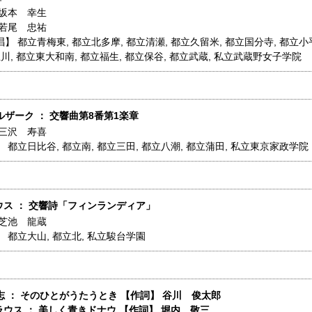
坂本 幸生
若尾 忠祐
唱】
都立青梅東
,
都立北多摩
,
都立清瀬
,
都立久留米
,
都立国分寺
,
都立小
立川
,
都立東大和南
,
都立福生
,
都立保谷
,
都立武蔵
,
私立武蔵野女子学院
ルザーク ： 交響曲第8番第1楽章
三沢 寿喜
】
都立日比谷
,
都立南
,
都立三田
,
都立八潮
,
都立蒲田
,
私立東京家政学院
ウス ： 交響詩「フィンランディア」
芝池 龍蔵
】
都立大山
,
都立北
,
私立駿台学園
 ： そのひとがうたうとき 【作詞】 谷川 俊太郎
ラウス ： 美しく青きドナウ 【作詞】 堀内 敬三