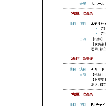
会場
大ホール
5地区 吹奏楽
曲目・演目
J.モリセ
第
第
出演
【指揮】
【吹奏楽
忍岡
,
都
2地区 吹奏楽
曲目・演目
A.リード
出演
【指揮】
【吹奏楽
深沢
,
都
3地区 吹奏楽
曲目・演目
P.I.チ