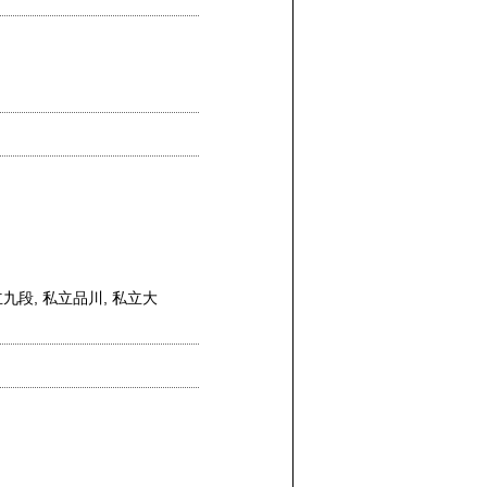
立九段
,
私立品川
,
私立大