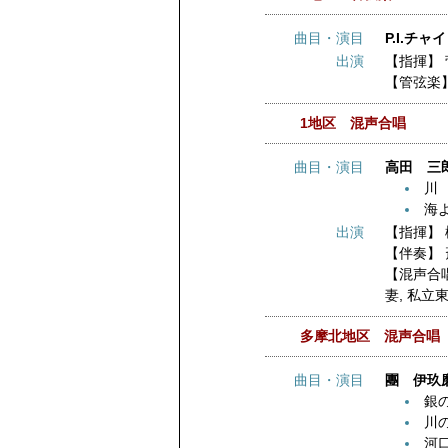
曲目・演目
P.I.チ
出演
【指揮】
【管弦楽
1地区 混声合唱
曲目・演目
高田 三郎
川
海
出演
【指揮】
【伴奏】
【混声合
妻
,
私立
多摩北地区 混声合唱
曲目・演目
團 伊玖磨
銀
川
河