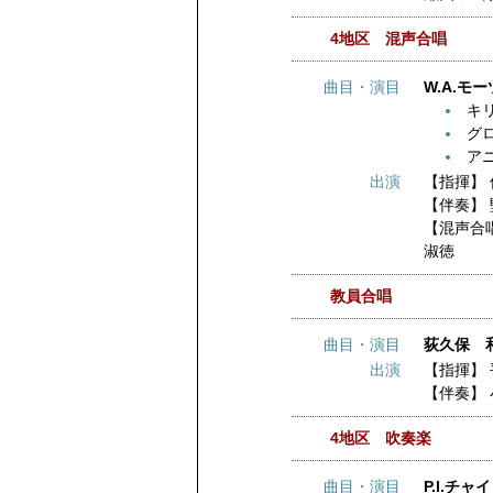
4地区 混声合唱
曲目・演目
W.A.モ
キ
グ
ア
出演
【指揮】
【伴奏】
【混声合
淑徳
教員合唱
曲目・演目
荻久保 
出演
【指揮】
【伴奏】
4地区 吹奏楽
曲目・演目
P.I.チ