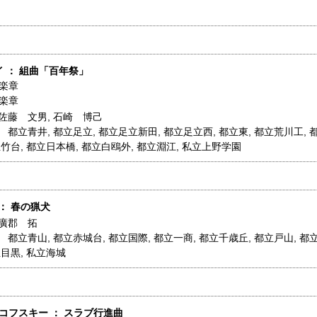
イ ： 組曲「百年祭」
1楽章
4楽章
佐藤 文男
,
石崎 博己
】
都立青井
,
都立足立
,
都立足立新田
,
都立足立西
,
都立東
,
都立荒川工
,
立竹台
,
都立日本橋
,
都立白鴎外
,
都立淵江
,
私立上野学園
 ： 春の猟犬
廣郡 拓
】
都立青山
,
都立赤城台
,
都立国際
,
都立一商
,
都立千歳丘
,
都立戸山
,
都
立目黒
,
私立海城
ャイコフスキー ： スラブ行進曲