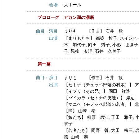
会場
大ホール
プロローグ アカン湖の湖底
曲目・演目
まりも 【作曲】 石井 歓
出演
【まりもたち】
都築 怜子
,
スインヒ
木 加代子
,
附田 秀子
,
小形 まき子
子
,
黒柳 友理
,
石井 久美子
第一幕
曲目・演目
まりも 【作曲】 石井 歓
出演
【セトナ（チュッペ部落の村娘）】
【イブリ（その兄）】
岡田 祥造
【パイカラ（セトナの友達）】
岸辺
【マニペ（モノッペ部落の若者）】
【熊】
山崎 泰
【娘たち】
相原 房江
,
千田 雅子
,
貴子
【若者たち】
岡野 磐
,
太田 宗三
,
徳
,
山崎 泰