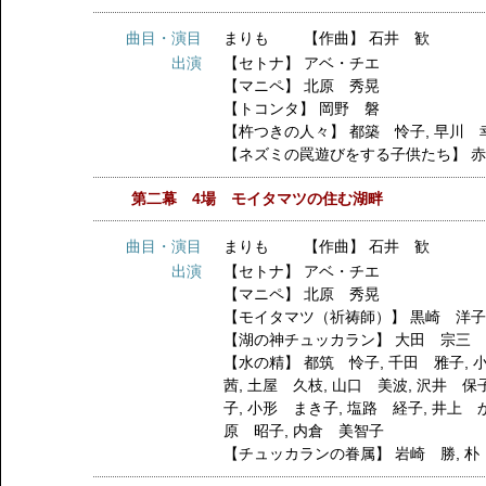
曲目・演目
まりも 【作曲】 石井 歓
出演
【セトナ】
アベ・チエ
【マニペ】
北原 秀晃
【トコンタ】
岡野 磐
【杵つきの人々】
都築 怜子
,
早川 
【ネズミの罠遊びをする子供たち】
第二幕 4場 モイタマツの住む湖畔
曲目・演目
まりも 【作曲】 石井 歓
出演
【セトナ】
アベ・チエ
【マニペ】
北原 秀晃
【モイタマツ（祈祷師）】
黒崎 洋
【湖の神チュッカラン】
大田 宗三
【水の精】
都筑 怜子
,
千田 雅子
,
茜
,
土屋 久枝
,
山口 美波
,
沢井 保
子
,
小形 まき子
,
塩路 経子
,
井上 
原 昭子
,
内倉 美智子
【チュッカランの眷属】
岩崎 勝
,
朴