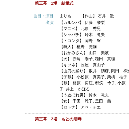
第三幕 1場 結婚式
曲目・演目
まりも 【作曲】 石井 歓
出演
【カルンバ】
伊藤 栄梨
【マニペ】
北原 秀晃
【シッパチ】
鈴木 滝夫
【トコンタ】
岡野 磐
【狩人】
植野 莞爾
【おかみさん】
山口 美波
【犬】
赤尾 陽子
,
種田 真理
【キツネ】
照屋 真由子
【山刀の踊り】
坂井 靱彦
,
岡田 祥
【子鶴】
小松原 真美子
,
栗橋 桂子
【鶴】
相原 房江
,
都筑 怜子
,
小原
子
,
井上 かほる
【うぬぼれ男】
鈴木 滝夫
【女】
千田 雅子
,
黒田 茜
【セトナ】
アベ・チエ
第三幕 2場 もとの湖畔