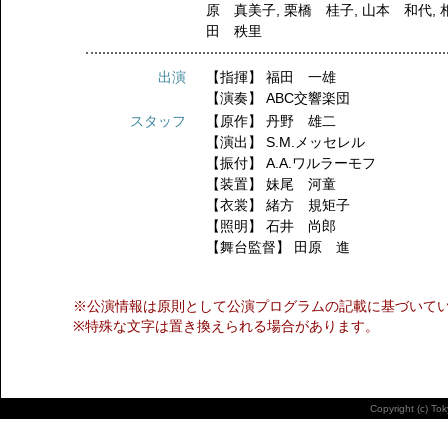
原 真美子
,
栗橋 桂子
,
山本 和代
,
田 秩里
出演
【指揮】
福田 一雄
【演奏】
ABC交響楽団
スタッフ
【原作】
丹野 雄二
【演出】
S.M.メッセレル
【振付】
A.A.ワルラーモフ
【装置】
妹尾 河童
【衣裳】
緒方 規矩子
【照明】
石井 尚郎
【舞台監督】
田原 進
※公演情報は原則として公演プログラムの記載に基づいて
※特殊な文字は置き換えられる場合があります。
Copyright (c) To