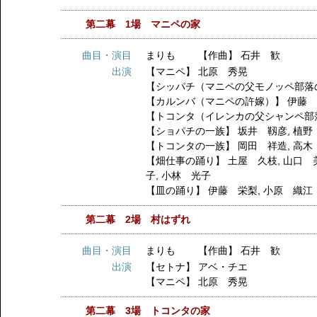
第二幕 1場 マニペの家
曲目・演目
まりも 【作曲】 石井 歓
出演
【マニペ】
北原 秀晃
【シッパチ（マニペの父モノッペ部落
【カルンバ（マニペの許嫁）】
伊藤
【トコンタ（イレンカの父シャンペ部
【ショパチの一族】
坂井 靱彦
,
植野
【トコンタの一族】
岡田 祥造
,
高木
【畑仕事の踊り】
土屋 久枝
,
山口 
子
,
小林 光子
【皿の踊り】
伊藤 栄梨
,
小原 織江
第二幕 2場 村はずれ
曲目・演目
まりも 【作曲】 石井 歓
出演
【セトナ】
アベ・チエ
【マニペ】
北原 秀晃
第二幕 3場 トコンタの家