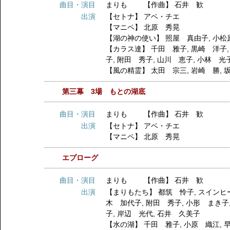
曲目・演目
まりも 【作曲】 石井 歓
出演
【セトナ】
アベ・チエ
【マニペ】
北原 秀晃
【湖の神の使い】
照屋 真由子
,
小松
【カラス達】
千田 雅子
,
黒崎 洋子
子
,
附田 秀子
,
山川 恵子
,
小林 光
【風の精霊】
太田 宗三
,
岩崎 勝
,
第三幕 3場 もとの湖底
曲目・演目
まりも 【作曲】 石井 歓
出演
【セトナ】
アベ・チエ
【マニペ】
北原 秀晃
エプローグ
曲目・演目
まりも 【作曲】 石井 歓
出演
【まりもたち】
都筑 怜子
,
スインヒ
木 加代子
,
附田 秀子
,
小形 まき子
子
,
岸辺 光代
,
石井 久美子
【水の湖】
千田 雅子
,
小原 織江
,