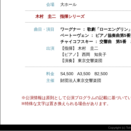
会場
大ホール
木村 圭二 指揮シリーズ
曲目・演目
ワーグナー ： 歌劇「ローエングリン
ベートーヴェン ： ピアノ協奏曲第5
チャイコフスキー ： 交響曲 第5番 
出演
【指揮】
木村 圭二
【ピアノ】
西岡 知良子
【演奏】
東京交響楽団
料金
S4,500 A3,500 B2,500
主催
財団法人東京交響楽団
※公演情報は原則として公演プログラムの記載に基づいて
※特殊な文字は置き換えられる場合があります。
Copyright (c) To