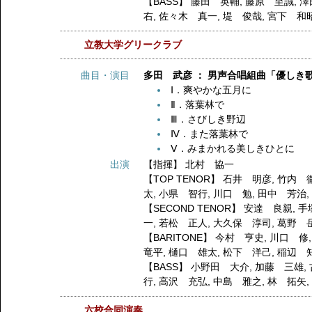
【BASS】
藤田 英輔
,
藤原 至誠
,
澤
右
,
佐々木 真一
,
堤 俊哉
,
宮下 和
立教大学グリークラブ
曲目・演目
多田 武彦 ： 男声合唱組曲「優しき歌
Ⅰ．爽やかな五月に
Ⅱ．落葉林で
Ⅲ．さびしき野辺
Ⅳ．また落葉林で
Ⅴ．みまかれる美しきひとに
出演
【指揮】
北村 協一
【TOP TENOR】
石井 明彦
,
竹内 
太
,
小県 智行
,
川口 勉
,
田中 芳治
【SECOND TENOR】
安達 良親
,
手
一
,
若松 正人
,
大久保 淳司
,
葛野 
【BARITONE】
今村 亨史
,
川口 修
竜平
,
樋口 雄太
,
松下 洋己
,
稲辺 
【BASS】
小野田 大介
,
加藤 三雄
,
行
,
高沢 充弘
,
中島 雅之
,
林 拓矢
六校合同演奏