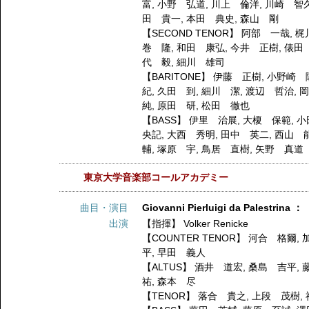
富
,
小野 弘道
,
川上 倫洋
,
川崎 智
田 貴一
,
本田 典史
,
森山 剛
【SECOND TENOR】
阿部 一哉
,
梶
巻 隆
,
和田 康弘
,
今井 正樹
,
俵田
代 毅
,
細川 雄司
【BARITONE】
伊藤 正樹
,
小野崎 
紀
,
久田 到
,
細川 潔
,
渡辺 哲治
,
純
,
原田 研
,
松田 徹也
【BASS】
伊里 治展
,
大榎 保範
,
小
央記
,
大西 秀明
,
田中 英二
,
西山 
輔
,
塚原 宇
,
鳥居 直樹
,
矢野 真道
東京大学音楽部コールアカデミー
曲目・演目
Giovanni Pierluigi da Palestr
出演
【指揮】
Volker Renicke
【COUNTER TENOR】
河合 格爾
,
平
,
早田 義人
【ALTUS】
酒井 道宏
,
桑島 吉平
,
祐
,
森本 尽
【TENOR】
落合 貴之
,
上段 茂樹
,