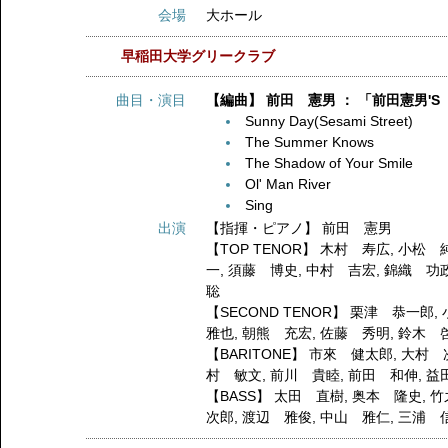
会場
大ホール
早稲田大学グリークラブ
曲目・演目
【編曲】 前田 憲男 ： 「前田憲男'
Sunny Day(Sesami Street)
The Summer Knows
The Shadow of Your Smile
Ol' Man River
Sing
出演
【指揮・ピアノ】
前田 憲男
【TOP TENOR】
木村 寿広
,
小松 
一
,
須藤 博史
,
中村 吉宏
,
錦織 功
聡
【SECOND TENOR】
栗津 恭一郎
,
雅也
,
朝熊 充宏
,
佐藤 秀明
,
鈴木 
【BARITONE】
市來 健太郎
,
大村 
村 敏文
,
前川 貴睦
,
前田 和伸
,
益
【BASS】
太田 直樹
,
奥本 隆史
,
竹
次郎
,
渡辺 雅俊
,
中山 雅仁
,
三浦 