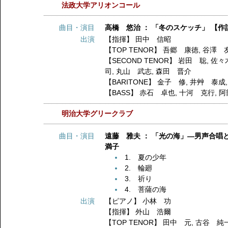
法政大学アリオンコール
曲目・演目
高橋 悠治 ： 「冬のスケッチ」 【作
出演
【指揮】
田中 信昭
【TOP TENOR】
吾郷 康徳
,
谷澤 
【SECOND TENOR】
岩田 聡
,
佐々
司
,
丸山 武志
,
森田 晋介
【BARITONE】
金子 修
,
井艸 泰成
【BASS】
赤石 卓也
,
十河 克行
,
阿
明治大学グリークラブ
曲目・演目
遠藤 雅夫 ： 「光の海」―男声合唱
満子
1. 夏の少年
2. 輪廻
3. 祈り
4. 菩薩の海
出演
【ピアノ】
小林 功
【指揮】
外山 浩爾
【TOP TENOR】
田中 元
,
古谷 純