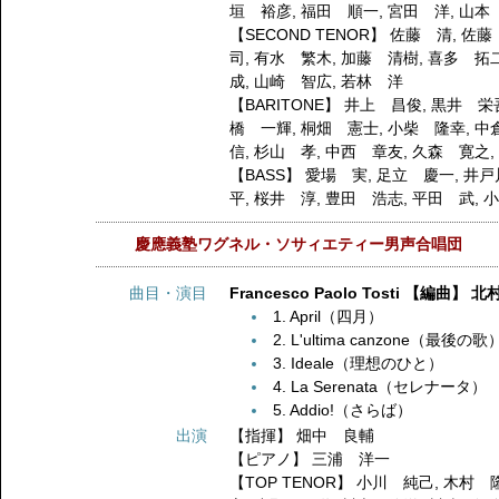
垣 裕彦
,
福田 順一
,
宮田 洋
,
山本
【SECOND TENOR】
佐藤 清
,
佐藤
司
,
有水 繁木
,
加藤 清樹
,
喜多 拓
成
,
山崎 智広
,
若林 洋
【BARITONE】
井上 昌俊
,
黒井 栄
橋 一輝
,
桐畑 憲士
,
小柴 隆幸
,
中
信
,
杉山 孝
,
中西 章友
,
久森 寛之
【BASS】
愛場 実
,
足立 慶一
,
井戸
平
,
桜井 淳
,
豊田 浩志
,
平田 武
,
慶應義塾ワグネル・ソサィエティー男声合唱団
曲目・演目
Francesco Paolo Tosti 【編
1. April（四月）
2. L'ultima canzone（最後の歌
3. Ideale（理想のひと）
4. La Serenata（セレナータ）
5. Addio!（さらば）
出演
【指揮】
畑中 良輔
【ピアノ】
三浦 洋一
【TOP TENOR】
小川 純己
,
木村 