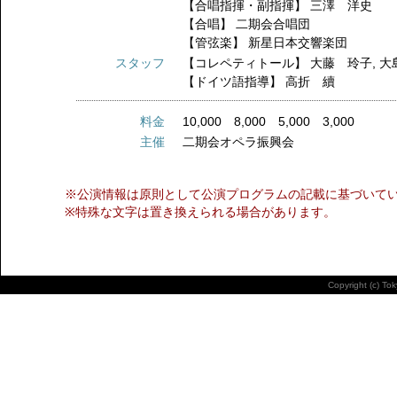
【合唱指揮・副指揮】
三澤 洋史
【合唱】
二期会合唱団
【管弦楽】
新星日本交響楽団
スタッフ
【コレペティトール】
大藤 玲子
,
大
【ドイツ語指導】
高折 續
料金
10,000 8,000 5,000 3,000
主催
二期会オペラ振興会
※公演情報は原則として公演プログラムの記載に基づいて
※特殊な文字は置き換えられる場合があります。
Copyright (c) To