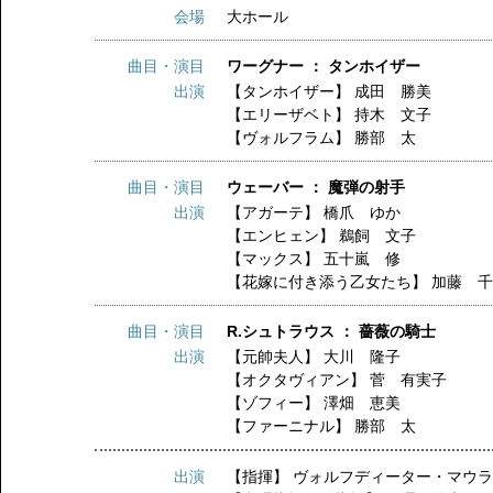
会場
大ホール
曲目・演目
ワーグナー ： タンホイザー
出演
【タンホイザー】
成田 勝美
【エリーザベト】
持木 文子
【ヴォルフラム】
勝部 太
曲目・演目
ウェーバー ： 魔弾の射手
出演
【アガーテ】
橋爪 ゆか
【エンヒェン】
鵜飼 文子
【マックス】
五十嵐 修
【花嫁に付き添う乙女たち】
加藤 
曲目・演目
R.シュトラウス ： 薔薇の騎士
出演
【元帥夫人】
大川 隆子
【オクタヴィアン】
菅 有実子
【ゾフィー】
澤畑 恵美
【ファーニナル】
勝部 太
出演
【指揮】
ヴォルフディーター・マウ