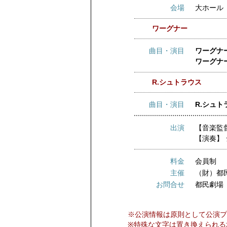
会場
大ホール
ワーグナー
曲目・演目
ワーグナ
ワーグナ
R.シュトラウス
曲目・演目
R.シュト
出演
【音楽監
【演奏】
料金
会員制
主催
（財）都
お問合せ
都民劇場
※公演情報は原則として公演プ
※特殊な文字は置き換えられる