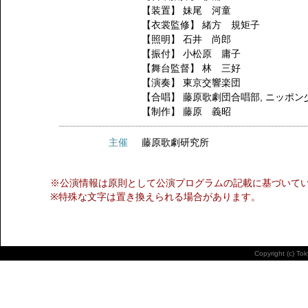
【装置】
妹尾 河童
【衣裳監修】
緒方 規矩子
【照明】
石井 尚郎
【振付】
小松原 庸子
【舞台監督】
林 三好
【演奏】
東京交響楽団
【合唱】
藤原歌劇団合唱部
,
ニッポン
【制作】
藤原 義昭
主催
藤原歌劇研究所
※公演情報は原則として公演プログラムの記載に基づいて
※特殊な文字は置き換えられる場合があります。
Copyright (c) To