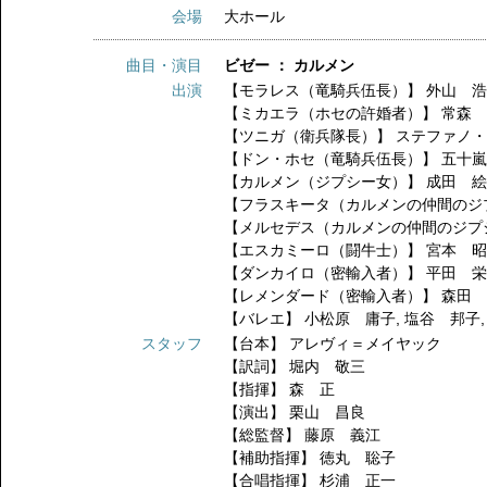
会場
大ホール
曲目・演目
ビゼー ： カルメン
出演
【モラレス（竜騎兵伍長）】
外山 
【ミカエラ（ホセの許婚者）】
常森
【ツニガ（衛兵隊長）】
ステファノ
【ドン・ホセ（竜騎兵伍長）】
五十
【カルメン（ジプシー女）】
成田 
【フラスキータ（カルメンの仲間のジ
【メルセデス（カルメンの仲間のジプ
【エスカミーロ（闘牛士）】
宮本 
【ダンカイロ（密輸入者）】
平田 
【レメンダード（密輸入者）】
森田
【バレエ】
小松原 庸子
,
塩谷 邦子
スタッフ
【台本】
アレヴィ＝メイヤック
【訳詞】
堀内 敬三
【指揮】
森 正
【演出】
栗山 昌良
【総監督】
藤原 義江
【補助指揮】
徳丸 聡子
【合唱指揮】
杉浦 正一