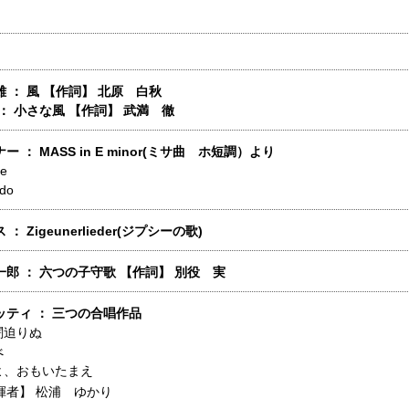
 ： 風 【作詞】 北原 白秋
： 小さな風 【作詞】 武満 徹
 ： MASS in E minor(ミサ曲 ホ短調）より
ie
do
： Zigeunerlieder(ジプシーの歌)
郎 ： 六つの子守歌 【作詞】 別役 実
ッティ ： 三つの合唱作品
闇迫りぬ
べ
よ、おもいたまえ
揮者】
松浦 ゆかり