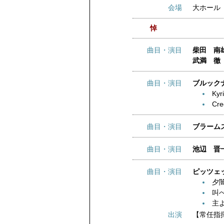
会場
大ホール
悼
曲目・演目
柴田 南雄
武満 徹 
曲目・演目
ブルックナー
Kyr
Cre
曲目・演目
ブラームス 
曲目・演目
池辺 晋一
曲目・演目
ピッツェ
夕
叫
主
出演
【常任指