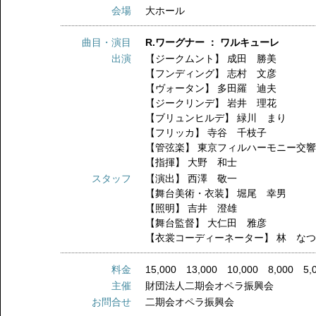
会場
大ホール
曲目・演目
R.ワーグナー ： ワルキューレ
出演
【ジークムント】
成田 勝美
【フンディング】
志村 文彦
【ヴォータン】
多田羅 迪夫
【ジークリンデ】
岩井 理花
【ブリュンヒルデ】
緑川 まり
【フリッカ】
寺谷 千枝子
【管弦楽】
東京フィルハーモニー交
【指揮】
大野 和士
スタッフ
【演出】
西澤 敬一
【舞台美術・衣装】
堀尾 幸男
【照明】
吉井 澄雄
【舞台監督】
大仁田 雅彦
【衣裳コーディーネーター】
林 な
料金
15,000 13,000 10,000 8,000 5,
主催
財団法人二期会オペラ振興会
お問合せ
二期会オペラ振興会