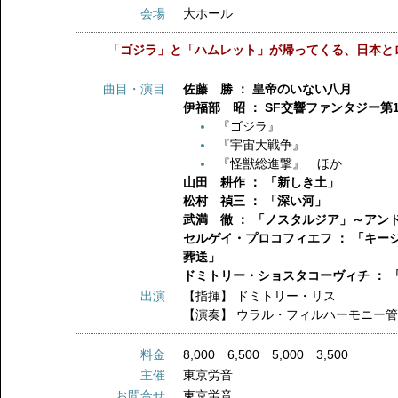
会場
大ホール
「ゴジラ」と「ハムレット」が帰ってくる、日本と
曲目・演目
佐藤 勝 ： 皇帝のいない八月
伊福部 昭 ： SF交響ファンタジー第
『ゴジラ』
『宇宙大戦争』
『怪獣総進撃』 ほか
山田 耕作 ： 「新しき土」
松村 禎三 ： 「深い河」
武満 徹 ： 「ノスタルジア」～アン
セルゲイ・プロコフィエフ ： 「キー
葬送」
ドミトリー・ショスタコーヴィチ ： 
出演
【指揮】
ドミトリー・リス
【演奏】
ウラル・フィルハーモニー
料金
8,000 6,500 5,000 3,500
主催
東京労音
お問合せ
東京労音