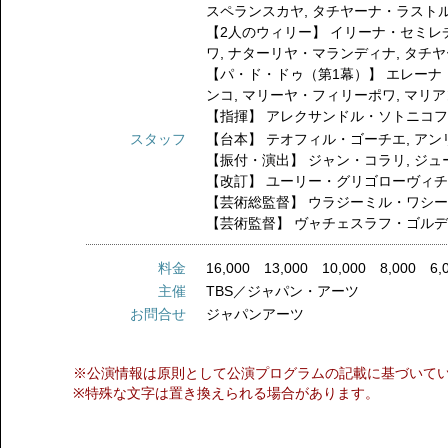
スペランスカヤ
,
タチヤーナ・ラスト
【2人のウィリー】
イリーナ・セミレ
ワ
,
ナターリヤ・マランディナ
,
タチヤ
【パ・ド・ドゥ（第1幕）】
エレーナ
ンコ
,
マリーヤ・フィリーポワ
,
マリア
【指揮】
アレクサンドル・ソトニコ
スタッフ
【台本】
テオフィル・ゴーチエ
,
アン
【振付・演出】
ジャン・コラリ
,
ジュ
【改訂】
ユーリー・グリゴローヴィ
【芸術総監督】
ウラジーミル・ワシ
【芸術監督】
ヴャチェスラフ・ゴル
料金
16,000 13,000 10,000 8,000 6,
主催
TBS／ジャパン・アーツ
お問合せ
ジャパンアーツ
※公演情報は原則として公演プログラムの記載に基づいて
※特殊な文字は置き換えられる場合があります。