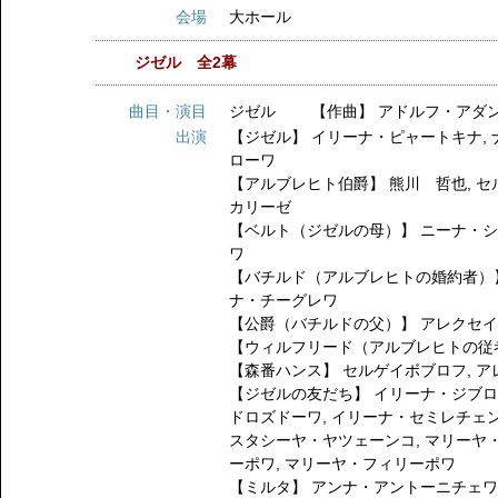
会場
大ホール
ジゼル 全2幕
曲目・演目
ジゼル 【作曲】 アドルフ・アダ
出演
【ジゼル】
イリーナ・ピャートキナ
,
ローワ
【アルブレヒト伯爵】
熊川 哲也
,
セ
カリーゼ
【ベルト（ジゼルの母）】
ニーナ・
ワ
【バチルド（アルブレヒトの婚約者）
ナ・チーグレワ
【公爵（バチルドの父）】
アレクセ
【ウィルフリード（アルブレヒトの従
【森番ハンス】
セルゲイボブロフ
,
ア
【ジゼルの友だち】
イリーナ・ジブ
ドロズドーワ
,
イリーナ・セミレチェ
スタシーヤ・ヤツェーンコ
,
マリーヤ
ーポワ
,
マリーヤ・フィリーポワ
【ミルタ】
アンナ・アントーニチェ