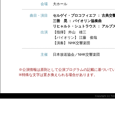
会場
大ホール
曲目・演目
セルゲイ・プロコフィエフ ： 古典交
三善 晃 ： バイオリン協奏曲
リヒャルト・シュトラウス ： アルプ
出演
【指揮】
外山 雄三
【バイオリン】
江藤 俊哉
【演奏】
NHK交響楽団
主催
日本放送協会／NHK交響楽団
※公演情報は原則として公演プログラムの記載に基づいて
※特殊な文字は置き換えられる場合があります。
Copyright (c) To