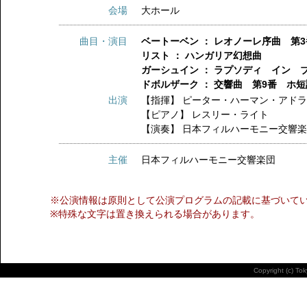
会場
大ホール
曲目・演目
ベートーベン ： レオノーレ序曲 第3
リスト ： ハンガリア幻想曲
ガーシュイン ： ラプソディ イン 
ドボルザーク ： 交響曲 第9番 ホ短
出演
【指揮】
ピーター・ハーマン・アド
【ピアノ】
レスリー・ライト
【演奏】
日本フィルハーモニー交響
主催
日本フィルハーモニー交響楽団
※公演情報は原則として公演プログラムの記載に基づいて
※特殊な文字は置き換えられる場合があります。
Copyright (c) To