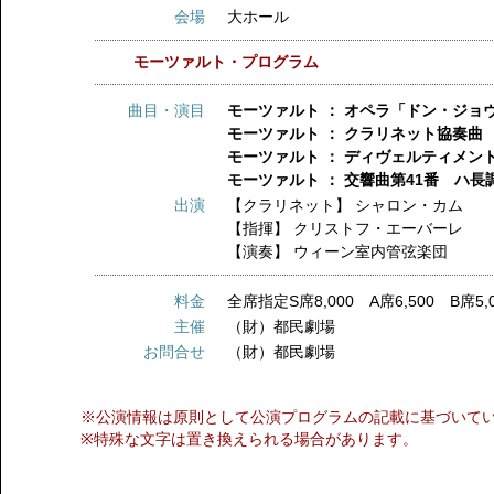
会場
大ホール
モーツァルト・プログラム
曲目・演目
モーツァルト ： オペラ「ドン・ジョヴ
モーツァルト ： クラリネット協奏曲 
モーツァルト ： ディヴェルティメント第
モーツァルト ： 交響曲第41番 ハ長調
出演
【クラリネット】
シャロン・カム
【指揮】
クリストフ・エーバーレ
【演奏】
ウィーン室内管弦楽団
料金
全席指定S席8,000 A席6,500 B席5,0
主催
（財）都民劇場
お問合せ
（財）都民劇場
※公演情報は原則として公演プログラムの記載に基づいて
※特殊な文字は置き換えられる場合があります。