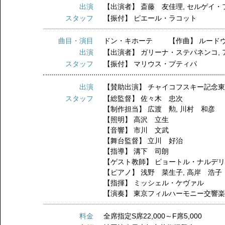
出演
【出演者】
斎藤 友佳理
,
セルゲイ・
スタッフ
【振付】
ピエール・ラコット
曲目・演目
ドン・キホーテ 【作曲】 ルード
出演
【出演者】
ガリーナ・ステパネンコ
,
スタッフ
【振付】
マリウス・プティパ
出演
【賛助出演】
チャイコフスキー記念
スタッフ
【総監督】
佐々木 忠次
【制作担当】
広渡 勲
,
川村 和彦
【照明】
高沢 立生
【音響】
市川 文武
【舞台監督】
立川 好治
【指導】
溝下 司朗
【ゲスト教師】
ピョートル・ナルデ
【ピアノ】
浅野 菜生子
,
高岸 浩子
【指揮】
ミッシェル・ケヴァル
【演奏】
東京フィルハーモニー交響
料金
全席指定S席22,000～F席5,000