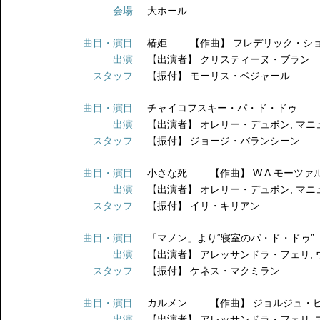
会場
大ホール
曲目・演目
椿姫 【作曲】 フレデリック・シ
出演
【出演者】
クリスティーヌ・ブラン
スタッフ
【振付】
モーリス・ベジャール
曲目・演目
チャイコフスキー・パ・ド・ドゥ 【
出演
【出演者】
オレリー・デュポン
,
マニ
スタッフ
【振付】
ジョージ・バランシーン
曲目・演目
小さな死 【作曲】 W.A.モーツァ
出演
【出演者】
オレリー・デュポン
,
マニ
スタッフ
【振付】
イリ・キリアン
曲目・演目
「マノン」より“寝室のパ・ド・ドゥ
出演
【出演者】
アレッサンドラ・フェリ
,
スタッフ
【振付】
ケネス・マクミラン
曲目・演目
カルメン 【作曲】 ジョルジュ・
出演
【出演者】
アレッサンドラ・フェリ
,