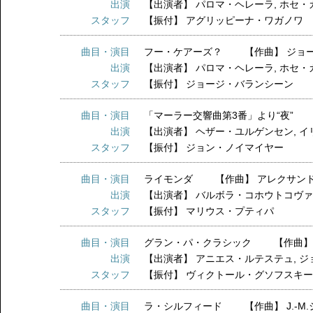
出演
【出演者】
パロマ・ヘレーラ
,
ホセ・
スタッフ
【振付】
アグリッピーナ・ワガノワ
曲目・演目
フー・ケアーズ？ 【作曲】 ジョ
出演
【出演者】
パロマ・ヘレーラ
,
ホセ・
スタッフ
【振付】
ジョージ・バランシーン
曲目・演目
「マーラー交響曲第3番」より“夜”
出演
【出演者】
ヘザー・ユルゲンセン
,
イ
スタッフ
【振付】
ジョン・ノイマイヤー
曲目・演目
ライモンダ 【作曲】 アレクサン
出演
【出演者】
バルボラ・コホウトコヴ
スタッフ
【振付】
マリウス・プティパ
曲目・演目
グラン・パ・クラシック 【作曲】
出演
【出演者】
アニエス・ルテステュ
,
ジ
スタッフ
【振付】
ヴィクトール・グソフスキ
曲目・演目
ラ・シルフィード 【作曲】 J.-M