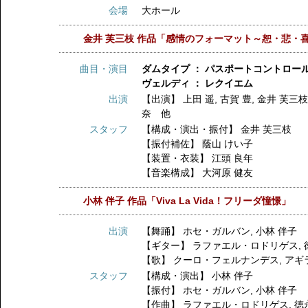
会場
大ホール
金井 芙三枝 作品「感情のフォーマット～恕・悲・
曲目・演目
ダムタイプ ： パスポートコントロー
ヴェルディ ： レクイエム
出演
【出演】
上田 遥
,
古賀 豊
,
金井 芙三
奈 他
スタッフ
【構成・演出・振付】
金井 芙三枝
【振付補佐】
蔭山 けい子
【装置・衣装】
江頭 良年
【音楽構成】
大河原 健友
小林 伴子 作品「Viva La Vida！フリーダ憧憬」
出演
【舞踊】
ホセ・ガルバン
,
小林 伴子
【ギター】
ラファエル・ロドリゲス
,
【歌】
クーロ・フェルナンデス
,
アギ
スタッフ
【構成・演出】
小林 伴子
【振付】
ホセ・ガルバン
,
小林 伴子
【作曲】
ラファエル・ロドリゲス
,
徳