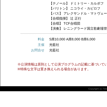
【テノール】
ドミトリー・カルポフ
【バリトン】
ニコライ・カピロフ
【バス】
アレクサンドル・マトヴェ
【合唱指揮】
辻 正行
【合唱】
TCF合唱団
【演奏】
レニングラード国立歌劇場
料金
S席10,000 A席8,000 B席6,000
主催
光藍社
お問合せ
光藍社
※公演情報は原則として公演プログラムの記載に基づいて
※特殊な文字は置き換えられる場合があります。
Copyright (c) To