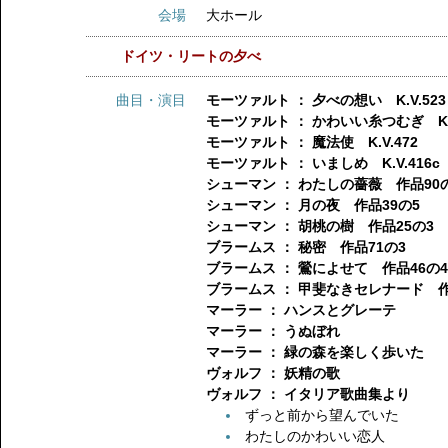
会場
大ホール
ドイツ・リートの夕べ
曲目・演目
モーツァルト ： 夕べの想い K.V.523
モーツァルト ： かわいい糸つむぎ K.V
モーツァルト ： 魔法使 K.V.472
モーツァルト ： いましめ K.V.416c
シューマン ： わたしの薔薇 作品90
シューマン ： 月の夜 作品39の5
シューマン ： 胡桃の樹 作品25の3
ブラームス ： 秘密 作品71の3
ブラームス ： 鶯によせて 作品46の
ブラームス ： 甲斐なきセレナード 作
マーラー ： ハンスとグレーテ
マーラー ： うぬぼれ
マーラー ： 緑の森を楽しく歩いた
ヴォルフ ： 妖精の歌
ヴォルフ ： イタリア歌曲集より
ずっと前から望んでいた
わたしのかわいい恋人