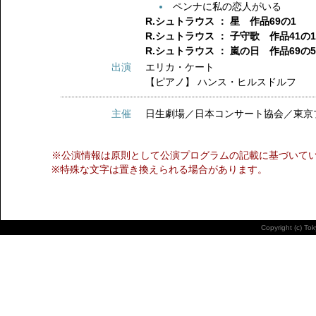
ペンナに私の恋人がいる
R.シュトラウス ： 星 作品69の1
R.シュトラウス ： 子守歌 作品41の
R.シュトラウス ： 嵐の日 作品69の
出演
エリカ・ケート
【ピアノ】
ハンス・ヒルスドルフ
主催
日生劇場／日本コンサート協会／東京
※公演情報は原則として公演プログラムの記載に基づいて
※特殊な文字は置き換えられる場合があります。
Copyright (c) To