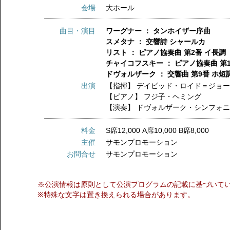
会場
大ホール
曲目・演目
ワーグナー ： タンホイザー序曲
スメタナ ： 交響詩 シャールカ
リスト ： ピアノ協奏曲 第2番 イ長調
チャイコフスキー ： ピアノ協奏曲 第
ドヴォルザーク ： 交響曲 第9番 ホ短
出演
【指揮】
デイビッド・ロイド＝ジョ
【ピアノ】
フジ子・ヘミング
【演奏】
ドヴォルザーク・シンフォ
料金
S席12,000 A席10,000 B席8,000
主催
サモンプロモーション
お問合せ
サモンプロモーション
※公演情報は原則として公演プログラムの記載に基づいて
※特殊な文字は置き換えられる場合があります。