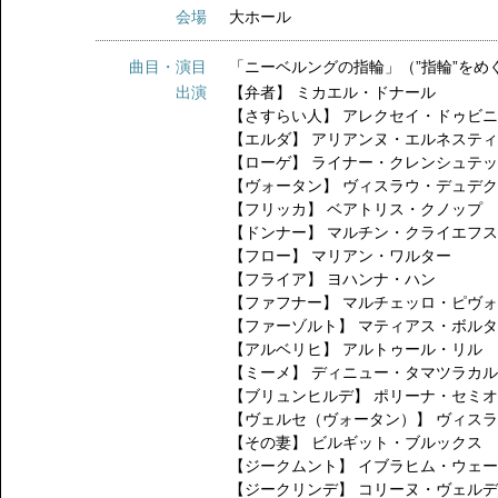
会場
大ホール
曲目・演目
「ニーベルングの指輪」（”指輪”を
出演
【弁者】
ミカエル・ドナール
【さすらい人】
アレクセイ・ドゥビ
【エルダ】
アリアンヌ・エルネステ
【ローゲ】
ライナー・クレンシュテ
【ヴォータン】
ヴィスラウ・デュデ
【フリッカ】
ベアトリス・クノップ
【ドンナー】
マルチン・クライエフ
【フロー】
マリアン・ワルター
【フライア】
ヨハンナ・ハン
【ファフナー】
マルチェッロ・ピヴ
【ファーゾルト】
マティアス・ボル
【アルベリヒ】
アルトゥール・リル
【ミーメ】
ディニュー・タマツラカ
【ブリュンヒルデ】
ポリーナ・セミ
【ヴェルセ（ヴォータン）】
ヴィス
【その妻】
ビルギット・ブルックス
【ジークムント】
イブラヒム・ウェ
【ジークリンデ】
コリーヌ・ヴェル