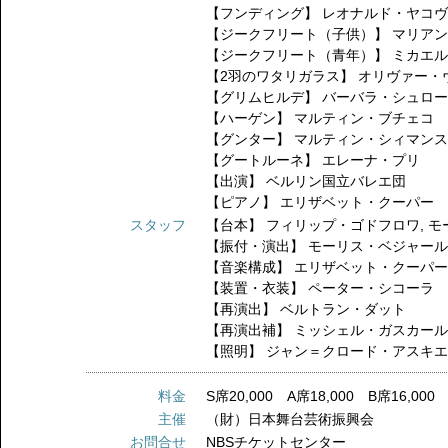
【フンディング】
レオナルド・ヤコ
【ジークフリート（子供）】
マリア
【ジークフリート（青年）】
ミカエ
【2羽のワタリガラス】
オリヴァー・
【グリムヒルデ】
バーバラ・シュロ
【ハーゲン】
マルティン・ブチェコ
【グンター】
マルティン・シィマン
【グートルーネ】
エレーナ・プリ
【出演】
ベルリン国立バレエ団
【ピアノ】
エリザベット・クーパー
スタッフ
【台本】
フィリップ・ゴドフロワ
,
モ
【振付・演出】
モーリス・ベジャー
【音楽構成】
エリザベット・クーパ
【装置・衣装】
ペーター・シコーラ
【再演出】
ベルトラン・ダット
【再演出補】
ミッシェル・ガスカー
【照明】
ジャン＝クロード・アスキ
料金
S席20,000 A席18,000 B席16,00
主催
（財）日本舞台芸術振興会
お問合せ
NBSチケットセンター