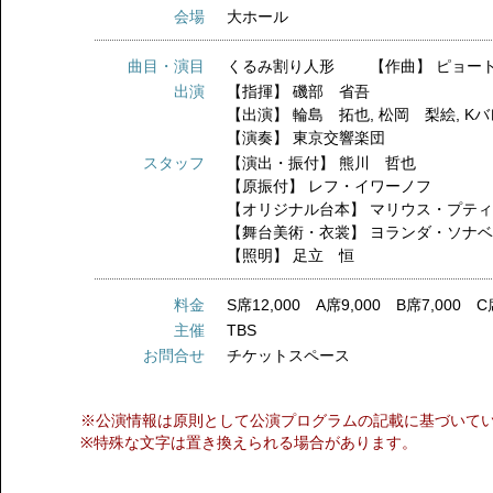
会場
大ホール
曲目・演目
くるみ割り人形 【作曲】 ピョー
出演
【指揮】
磯部 省吾
【出演】
輪島 拓也
,
松岡 梨絵
,
K
【演奏】
東京交響楽団
スタッフ
【演出・振付】
熊川 哲也
【原振付】
レフ・イワーノフ
【オリジナル台本】
マリウス・プテ
【舞台美術・衣裳】
ヨランダ・ソナ
【照明】
足立 恒
料金
S席12,000 A席9,000 B席7,000 C
主催
TBS
お問合せ
チケットスペース
※公演情報は原則として公演プログラムの記載に基づいて
※特殊な文字は置き換えられる場合があります。