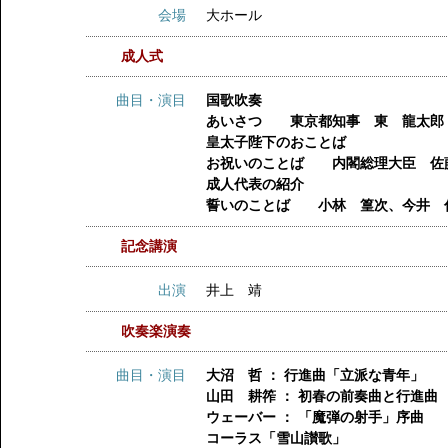
会場
大ホール
成人式
曲目・演目
国歌吹奏
あいさつ 東京都知事 東 龍太郎
皇太子陛下のおことば
お祝いのことば 内閣総理大臣 佐
成人代表の紹介
誓いのことば 小林 篁次、今井 
記念講演
出演
井上 靖
吹奏楽演奏
曲目・演目
大沼 哲 ： 行進曲「立派な青年」
山田 耕筰 ： 初春の前奏曲と行進曲
ウェーバー ： 「魔弾の射手」序曲
コーラス「雪山讃歌」