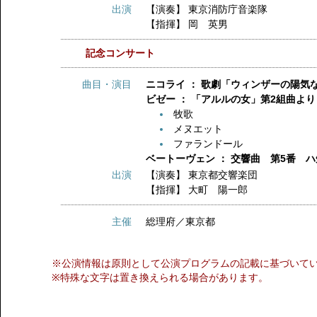
出演
【演奏】
東京消防庁音楽隊
【指揮】
岡 英男
記念コンサート
曲目・演目
ニコライ ： 歌劇「ウィンザーの陽気
ビゼー ： 「アルルの女」第2組曲より
牧歌
メヌエット
ファランドール
ベートーヴェン ： 交響曲 第5番 
出演
【演奏】
東京都交響楽団
【指揮】
大町 陽一郎
主催
総理府／東京都
※公演情報は原則として公演プログラムの記載に基づいて
※特殊な文字は置き換えられる場合があります。