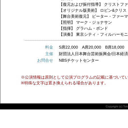
【復元および振付指導】
クリストフ
【オリジナル版美術】
ロビン&クリス
【舞台美術復元】
ピーター・ファー
【照明】
マーク・ジョナサン
【指揮】
グラハム・ボンド
【演奏】
東京シティ・フィルハーモ
料金
S席22,000 A席20,000 B席18,00
主催
財団法人日本舞台芸術振興会/日本経
お問合せ
NBSチケットセンター
※公演情報は原則として公演プログラムの記載に基づいて
※特殊な文字は置き換えられる場合があります。
Copyright (c) To