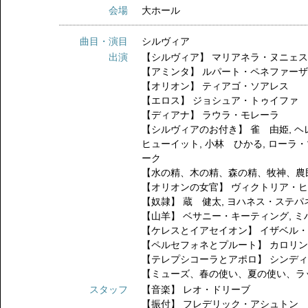
会場
大ホール
曲目・演目
シルヴィア
出演
【シルヴィア】
マリアネラ・ヌニェ
【アミンタ】
ルパート・ペネファー
【オリオン】
ティアゴ・ソアレス
【エロス】
ジョシュア・トゥイファ
【ディアナ】
ラウラ・モレーラ
【シルヴィアのお付き】
雀 由姫
,
ヘ
ヒューイット
,
小林 ひかる
,
ローラ・
ーク
【水の精、木の精、森の精、牧神、農
【オリオンの女官】
ヴィクトリア・
【奴隷】
蔵 健太
,
ヨハネス・ステパ
【山羊】
ベサニー・キーティング
,
ミ
【ケレスとイアセイオン】
イザベル
【ペルセフォネとプルート】
カロリ
【テレプシコーラとアポロ】
シンデ
【ミューズ、春の使い、夏の使い、ラ
スタッフ
【音楽】
レオ・ドリーブ
【振付】
フレデリック・アシュトン