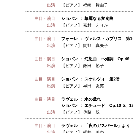
出演
【ピアノ】
福崎 舞由子
曲目・演目
ショパン ： 華麗なる変奏曲
出演
【ピアノ】
嘉村 えりか
曲目・演目
フォーレ ： ヴァルス・カプリス 第1
出演
【ピアノ】
関野 真矢子
曲目・演目
ショパン ： 幻想曲 ヘ短調 Op.49
出演
【ピアノ】
飯田 彰子
曲目・演目
ショパン ： スケルツォ 第2番
出演
【ピアノ】
早田 友芙
曲目・演目
ラヴェル ： 水の戯れ
ショパン ： エチュード Op.10-5、1
出演
【ピアノ】
佐藤 翠
曲目・演目
ラヴェル ： 「夜のガスパール」より
出演
【ピアノ】
櫻井 美奈