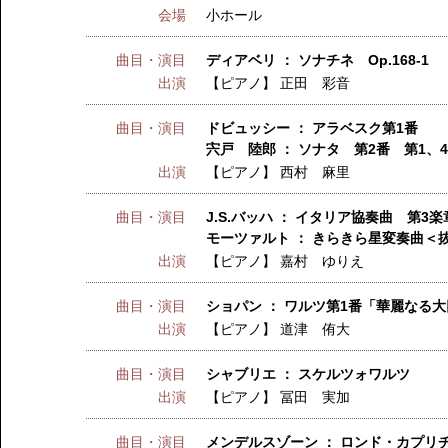
会場
小ホール
曲目・演目
ディアベリ ： ソナチネ Op.168-1
出演
【ピアノ】
正田 彩音
曲目・演目
ドビュッシー ： アラベスク第1番
宍戸 陸郎 ： ソナタ 第2番 第1、
出演
【ピアノ】
西村 麻里
曲目・演目
J.S.バッハ ： イタリア協奏曲 第3楽
モーツァルト ： きらきら星変奏曲＜
出演
【ピアノ】
嘉村 ゆりえ
曲目・演目
ショパン ： ワルツ第1番「華麗なる
出演
【ピアノ】
道津 侑大
曲目・演目
シャブリエ ： スケルツォワルツ
出演
【ピアノ】
冨田 実加
曲目・演目
メンデルスゾーン ： ロンド・カプリチ