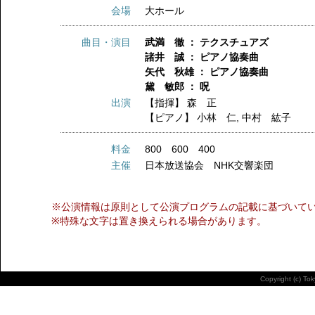
会場
大ホール
曲目・演目
武満 徹 ： テクスチュアズ
諸井 誠 ： ピアノ協奏曲
矢代 秋雄 ： ピアノ協奏曲
黛 敏郎 ： 呪
出演
【指揮】
森 正
【ピアノ】
小林 仁
,
中村 紘子
料金
800 600 400
主催
日本放送協会 NHK交響楽団
※公演情報は原則として公演プログラムの記載に基づいて
※特殊な文字は置き換えられる場合があります。
Copyright (c) To