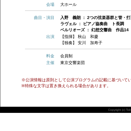
会場
大ホール
曲目・演目
入野 義朗 ： 2つの弦楽器群と管・
ラヴェル ： ピアノ協奏曲 ト長調
ベルリオーズ ： 幻想交響曲 作品14
出演
【指揮】
秋山 和慶
【独奏】
安川 加寿子
料金
会員制
主催
東京交響楽団
※公演情報は原則として公演プログラムの記載に基づいて
※特殊な文字は置き換えられる場合があります。
Copyright (c) To