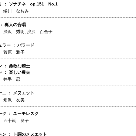
： ソナチネ op.151 No.1
】
蜷川 なおみ
： 猟人の合唱
】
渋沢 秀明
,
渋沢 百合子
ラー ： バラード
】
菅原 雅子
 ： 勇敢な騎士
 ： 楽しい農夫
】
井手 忍
ニ ： メヌエット
】
畑沢 友美
ク ： ユーモレスク
】
五十嵐 良子
ベン ： ト調のメヌエット