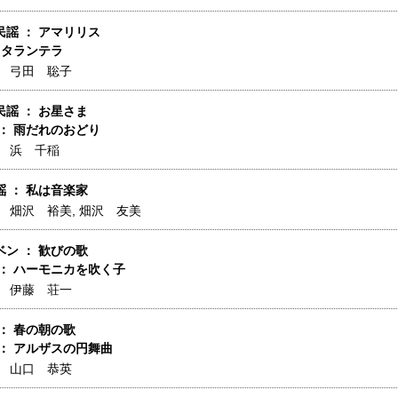
謡 ： アマリリス
 タランテラ
】
弓田 聡子
謡 ： お星さま
： 雨だれのおどり
】
浜 千稲
 ： 私は音楽家
】
畑沢 裕美
,
畑沢 友美
ン ： 歓びの歌
 ： ハーモニカを吹く子
】
伊藤 荘一
： 春の朝の歌
： アルザスの円舞曲
】
山口 恭英