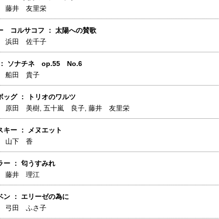
】
藤井 友里栄
ー コルサコフ ： 太陽への賛歌
】
浜田 佐千子
 ソナチネ op.55 No.6
】
船田 貴子
ボッグ ： トリオのワルツ
】
原田 美樹
,
五十嵐 良子
,
藤井 友里栄
キー ： メヌエット
】
山下 香
ー ： 匂うすみれ
】
藤井 理江
ベン ： エリーゼの為に
】
弓田 ふさ子