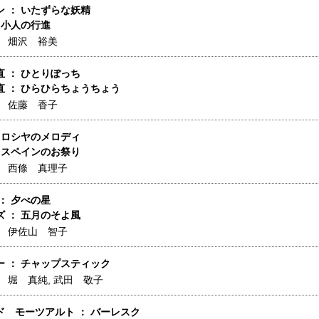
 ： いたずらな妖精
 小人の行進
】
畑沢 裕美
 ： ひとりぽっち
直 ： ひらひらちょうちょう
】
佐藤 香子
 ロシヤのメロディ
 スペインのお祭り
】
西條 真理子
： 夕べの星
 ： 五月のそよ風
】
伊佐山 智子
ー ： チャップスティック
】
堀 真純
,
武田 敬子
ド モーツアルト ： バーレスク