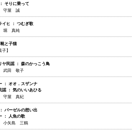
： そりに乗って
】
守屋 誠
イヒ ： つむぎ歌
】
堀 真純
 靴と子猫
葉子】
リヤ民謡 ： 森のかっこう鳥
】
武田 敬子
 ： オオ．スザンナ
民謡 ： 気のいいあひる
】
守屋 真紀
： バーゼルの想い出
 ： 人魚の歌
】
小矢島 三鶴