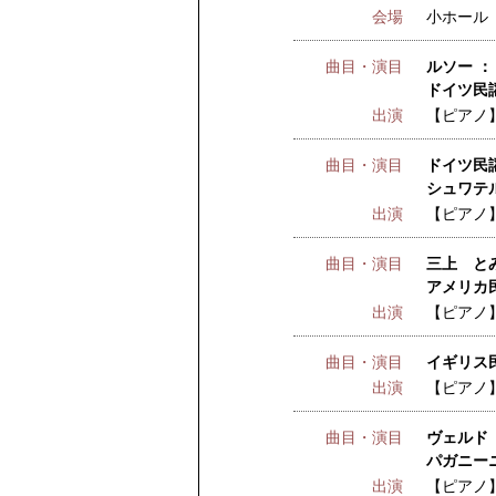
会場
小ホール
曲目・演目
ルソー ：
ドイツ民謡
出演
【ピアノ
曲目・演目
ドイツ民謡
シュワテル
出演
【ピアノ
曲目・演目
三上 と
アメリカ
出演
【ピアノ
曲目・演目
イギリス民
出演
【ピアノ
曲目・演目
ヴェルド 
パガニーニ
出演
【ピアノ