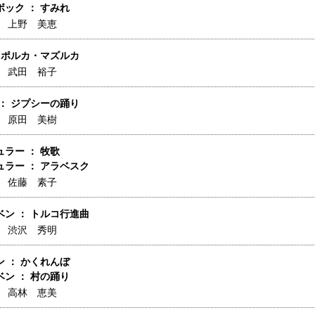
ック ： すみれ
】
上野 美恵
 ポルカ・マズルカ
】
武田 裕子
： ジプシーの踊り
】
原田 美樹
ラー ： 牧歌
ラー ： アラベスク
】
佐藤 素子
ン ： トルコ行進曲
】
渋沢 秀明
 ： かくれんぼ
ン ： 村の踊り
】
高林 恵美