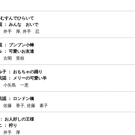
 むすんでひらいて
 ： みんな おいで
】
井手 厚
,
井手 忍
 ： ブンブン小蜂
 ： 可愛いお友達
】
古閑 里枝
み子 ： おもちゃの踊り
民謡 ： メリーの可愛い羊
】
小矢島 一恵
謡 ： ロンドン橋
】
佐藤 香子
,
佐藤 素子
： お人好しの王様
 ： 狩り
】
井手 厚