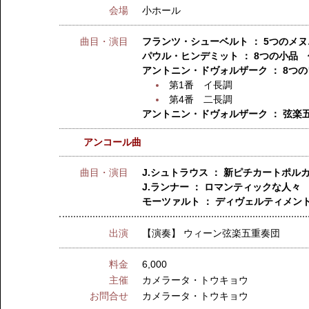
会場
小ホール
曲目・演目
フランツ・シューベルト ： 5つのメヌ
パウル・ヒンデミット ： 8つの小品 
アントニン・ドヴォルザーク ： 8つの
第1番 イ長調
第4番 二長調
アントニン・ドヴォルザーク ： 弦楽
アンコール曲
曲目・演目
J.シュトラウス ： 新ピチカートポル
J.ランナー ： ロマンティックな人々
モーツァルト ： ディヴェルティメント
出演
【演奏】
ウィーン弦楽五重奏団
料金
6,000
主催
カメラータ・トウキョウ
お問合せ
カメラータ・トウキョウ