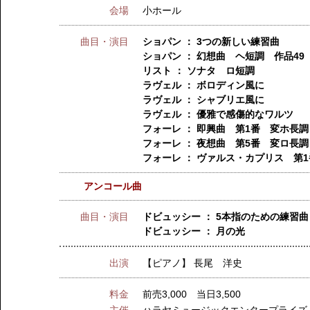
会場
小ホール
曲目・演目
ショパン ： 3つの新しい練習曲
ショパン ： 幻想曲 ヘ短調 作品49
リスト ： ソナタ ロ短調
ラヴェル ： ボロディン風に
ラヴェル ： シャブリエ風に
ラヴェル ： 優雅で感傷的なワルツ
フォーレ ： 即興曲 第1番 変ホ長調
フォーレ ： 夜想曲 第5番 変ロ長調
フォーレ ： ヴァルス・カプリス 第1
アンコール曲
曲目・演目
ドビュッシー ： 5本指のための練習曲
ドビュッシー ： 月の光
出演
【ピアノ】
長尾 洋史
料金
前売3,000 当日3,500