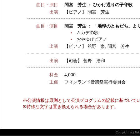
曲目・演目
間宮 芳生 ： ひかげ通りの子守歌
出演
【ピアノ】
間宮 芳生
曲目・演目
間宮 芳生 ： 「地球のともだち」よ
ムカデの歌
おやゆびピアノ
出演
【ピアノ】
舘野 泉
,
間宮 芳生
出演
【司会】
菅野 浩和
料金
4,000
主催
フィンランド音楽祭実行委員会
※公演情報は原則として公演プログラムの記載に基づいて
※特殊な文字は置き換えられる場合があります。
Copyright (c) To