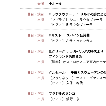
会場
小ホール
曲目・演目
E.ラウタヴァーラ ： リルケの詩に
出演
【ソプラノ】
シニ・ラウタヴァーラ
【ピアノ】
E.ラウタヴァーラ
曲目・演目
F.リスト ： スペイン狂詩曲
出演
【ピアノ】
A.サトゥカンガス
曲目・演目
E.グリーグ ： ホルベルグの時代より
フィンランド民族音楽
出演
【演奏】
オストロボスニア室内オー
曲目・演目
クルセール ： 序曲とスウェーデンの
出演
【クラリネット】
オスモ・ヴァンス
【ピアノ】
久保 春代
曲目・演目
ブラジルのタンゴ
出演
【ピアノ】
舘野 泉