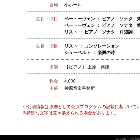
会場
小ホール
曲目・演目
ベートーヴェン ： ピアノ ソナタ 第
ベートーヴェン ： ピアノ ソナタ 第
リスト ： ピアノ ソナタ ロ短調
曲目・演目
リスト ： コンソレーション
シューベルト ： 楽興の時
出演
【ピアノ】
上原 興隆
料金
4,000
主催
神原音楽事務所
※公演情報は原則として公演プログラムの記載に基づいて
※特殊な文字は置き換えられる場合があります。
Copyright (c) To